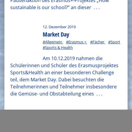
Pausenaktion des Erasmus+-Projektes „How
sustainable is our school?“ an dieser
. . .
12. Dezember 2019
Market Day
#Allgemein
#Erasmus +
#Fächer
#Sport
#Sports & Health
Am 10.12.2019 nahmen die
Schülerinnen und Schüler des Erasmusprojektes
Sports&Health an einer besonderen Challenge
teil, dem Market Day. Dabei besuchten die
Teilnehmerinnen und Teilnehmer insbesondere
die Gemüse- und Obstabteilung eines
. . .
1
2
3
4
5
6
7
8
9
10
11
12
13