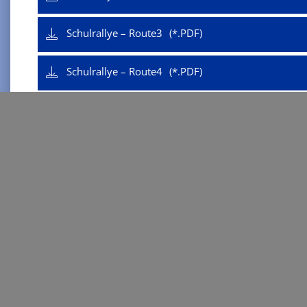
Schulrallye – Route3
Schulrallye – Route4
Wir wünschen Ihnen einen tollen Tag bei 
Janek, Thomas
Ab­tei­lungs­lei­tung I
E-Mail:
jat@ge-langerwehe.de
Kürzel:
JAT
Fä­cher:
Ge­schich­te, Sport