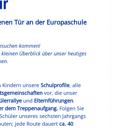
ür
enen Tür an der Europaschule
 besuchen kommen!
 kleinen Überblick über unser heutiges
hen.
n Kindern unsere
Schulprofile
, alle
itsgemeinschaften
vor, die unser
ülerrallye
und
Elternführungen
.
er dem Treppenaufgang.
Folgen Sie
Schüler unseres sechsten Jahrgangs
 Routen; jede Route dauert
ca. 40