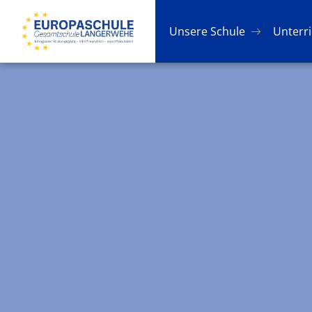
Un­se­re Schu­le
Un­ter­r