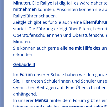
Minuten
. Die
Rallye ist digital
, es wäre daher t
mitnehmen
könnten. Ansonsten können sie ab
Rallyeführer schauen.
Zeitgleich gibt es für Sie auch eine
Elternführu
startet. Die Führung erfolgt über Eltern, Lehr
Oberstufenschülerinnen und Oberstufenschüler
Minuten.
Sie können auch gerne
alleine mit Hilfe des 
erkunden.
Gebäude II
Im
Forum
unserer Schule haben wir den ganzen
Sie.
Hier treten Schülerinnen und Schüler uns
szenischen Beiträgen auf. Eine Übersicht über
anhängend.
In unserer
Mensa
hinter dem Forum gibt es ein
Jahrgangs und viele leckere
warme und kalte 