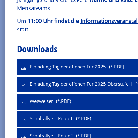
Mensateams.
Um
11:00 Uhr findet die
Informationsveranstal
statt.
Downloads
Einladung Tag der offenen Tür 2025
Einladung Tag der offenen Tür 2025 Oberstufe 1
Wegweiser
Schulrallye – Route1
Schulrallye – Route2