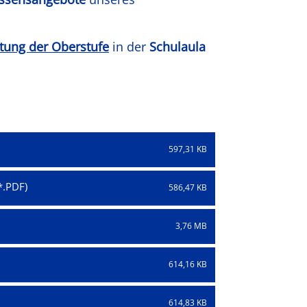
tung der Oberstufe
in der
Schulaula
597,31 KB
586,47 KB
3,76 MB
614,16 KB
614,83 KB