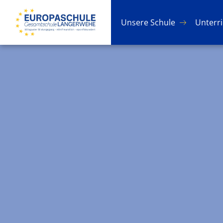
Un­se­re Schu­le
Un­ter­r