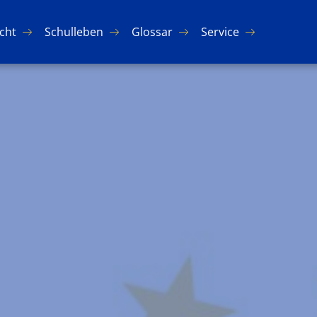
icht
Schul­le­ben
Glos­sar
Ser­vice