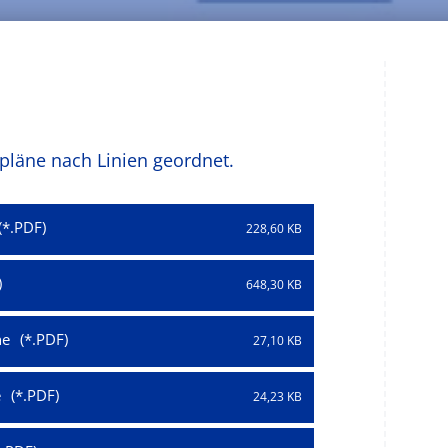
pläne nach Linien geordnet.
228,60 KB
648,30 KB
he
27,10 KB
e
24,23 KB