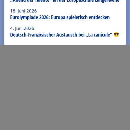
18. Juni 2026
Eurolympiade 2026: Europa spielerisch entdecken
4. Juni 2026
Deutsch-Französischer Austausch bei „La canicule“
8. Dezember 2019
Kontakt
Josef-Schwarz-Straße 16
52379 Langerwehe
Tel.: 02423-94140
Fax: 02423-7688