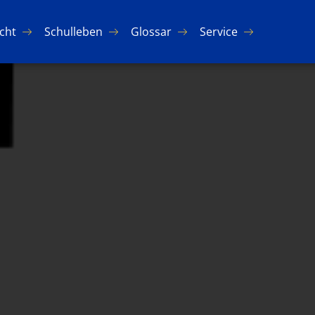
icht
Schul­le­ben
Glos­sar
Ser­vice