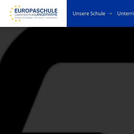
Un­se­re Schu­le
Un­ter­r