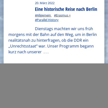
20. März 2022
Eine historische Reise nach Berlin
#Allgemein
#Erasmus +
#Parallel History
Dienstags machten wir uns früh
morgens mit der Bahn auf den Weg, um in Berlin
realitätsnah zu hinterfragen, ob die DDR ein
„Unrechtsstaat“ war. Unser Programm begann
kurz nach unserer
. . .
1
2
3
4
5
6
7
8
9
10
11
»
Aktuelles
14. Juli 2026