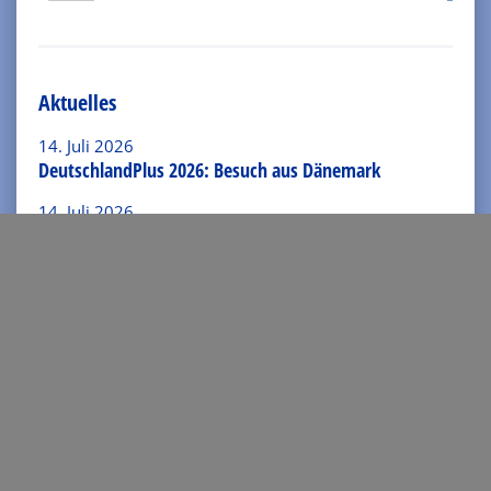
Keul, Katharina
Mehr Info
Aktuelles
14. Juli 2026
Arentzen, Dirk
DeutschlandPlus 2026: Besuch aus Dänemark
Mehr Info
14. Juli 2026
Einladung zum Sommerfest des Fördervereins
Schaut, Edith
Mehr Info
26. Juni 2026
„Abend der Talente“ an der Europaschule Langerwehe
Geffers, Hans-Jürgen
Mehr Info
Kontakt
Gerhardt, Wiebke
Josef-Schwarz-Straße 16
Mehr Info
52379 Langerwehe