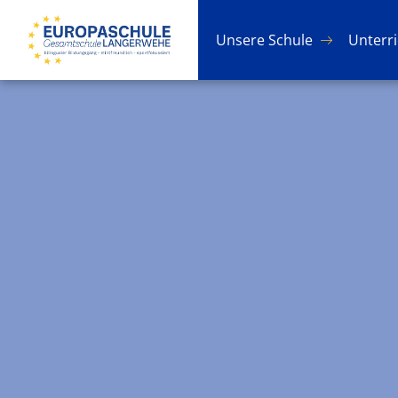
Un­se­re Schu­le
Un­ter­r