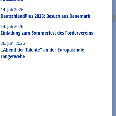
14. Juli 2026
Malburg, Andrea
DeutschlandPlus 2026: Besuch aus Dänemark
Mehr Info
14. Juli 2026
Einladung zum Sommerfest des Fördervereins
Muschenich, Markus
Mehr Info
26. Juni 2026
„Abend der Talente“ an der Europaschule
Langerwehe
Send, Katharina
Mehr Info
Sinkemat, Philipp
Mehr Info