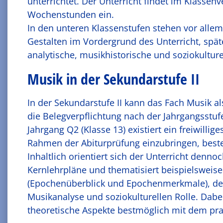
unterrichtet. Der Unterricht findet im Klassen
Wochenstunden ein.
In den unteren Klassenstufen stehen vor allem
Gestalten im Vordergrund des Unterricht, späte
analytische, musikhistorische und soziokulture
Musik in der Sekundarstufe II
In der Sekundarstufe II kann das Fach Musik a
die Belegverpflichtung nach der Jahrgangsstufe
Jahrgang Q2 (Klasse 13) existiert ein freiwilli
Rahmen der Abiturprüfung einzubringen, besteh
Inhaltlich orientiert sich der Unterricht denn
Kernlehrpläne und thematisiert beispielsweis
(Epochenüberblick und Epochenmerkmale), der
Musikanalyse und soziokulturellen Rolle. Dabei
theoretische Aspekte bestmöglich mit dem pra