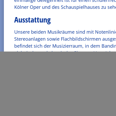
Kölner Oper und des Schauspielhauses zu seh
Ausstattung
Unsere beiden Musikräume sind mit Notenlinien
Stereoanlagen sowie Flachbildschirmen ausge
befindet sich der Musizierraum, in dem Bandi
elektrische und akustische Gitarren, Verstärke
Orff-Instrumente wie Xylofone, Metallofone, G
Percussioninstrumente zur Verfügung stehen.
Für Musikveranstaltungen unterstützt uns die 
Bühnenelementen, Beleuchtung, Mikrofon- und
befindlichen Schulaula wird sich uns bald ein