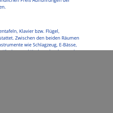
en.
tafeln, Klavier bzw. Flügel,
stattet. Zwischen den beiden Räumen
nstrumente wie Schlagzeug, E-Bässe,
r, Klaviere und Keyboards, aber auch
lockenspiele sowie
Veranstaltungstechnik-AG mit
 Verstärkertechnik. Mit der im Bau
e weitere Bühne bieten.