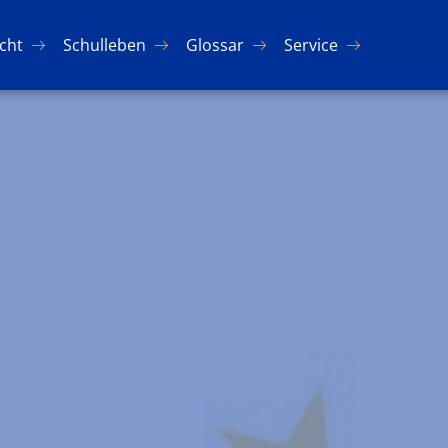
icht
Schul­le­ben
Glos­sar
Ser­vice