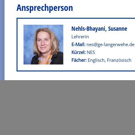
Ansprechperson
Nehls-Bhayani, Susanne
Leh­re­rin
E-Mail:
nes@ge-langerwehe.de
Kürzel:
NES
Fä­cher:
Eng­lisch, Fran­zö­sisch
Kontakt
Josef-Schwarz-Straße 16