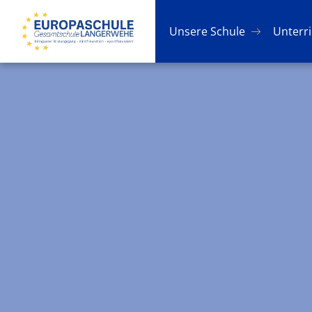
Un­se­re Schu­le
Un­ter­r