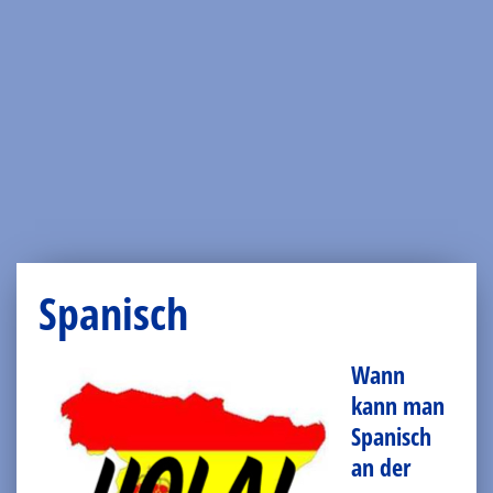
Spanisch
Wann
kann man
Spanisch
an der