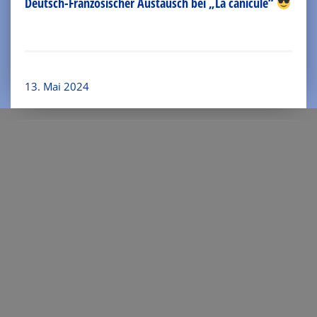
Deutsch-Französischer Austausch bei „La canicule“
13. Mai 2024
Kontakt
Josef-Schwarz-Straße 16
52379 Langerwehe
Tel.: 02423-94140
Fax: 02423-7688
189390@schule.nrw.de
Startseite
/
Service
/
Downloads & Infos
/
Fahrkartenantrag
© 2026 Europaschule Langerwehe Gesamtschule