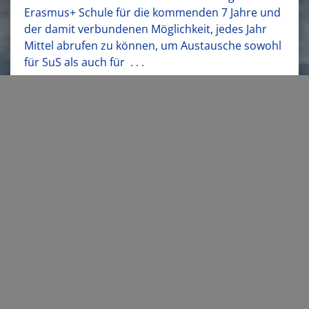
Erasmus+ Schule für die kommenden 7 Jahre und
der damit verbundenen Möglichkeit, jedes Jahr
Mittel abrufen zu können, um Austausche sowohl
für SuS als auch für
. . .
«
7
8
9
10
11
12
13
14
15
16
17
18
19
»
Aktuelles
14. Juli 2026
DeutschlandPlus 2026: Besuch aus Dänemark
14. Juli 2026
Einladung zum Sommerfest des Fördervereins