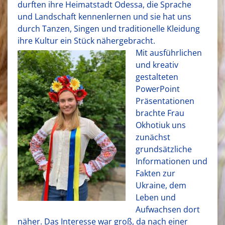
durften ihre Heimatstadt Odessa, die Sprache
und Landschaft kennenlernen und sie hat uns
durch Tanzen, Singen und traditionelle Kleidung
ihre Kultur ein Stück nähergebracht.
Mit ausführlichen
und kreativ
gestalteten
PowerPoint
Präsentationen
brachte Frau
Okhotiuk uns
zunächst
grundsätzliche
Informationen und
Fakten zur
Ukraine, dem
Leben und
Aufwachsen dort
näher. Das Interesse war groß, da nach einer