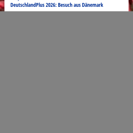
DeutschlandPlus 2026: Besuch aus Dänemark
14. Juli 2026
Einladung zum Sommerfest des Fördervereins
26. Juni 2026
„Abend der Talente“ an der Europaschule Langerwehe
18. Juni 2026
Eurolympiade 2026: Europa spielerisch entdecken
4. Juni 2026
Deutsch-Französischer Austausch bei „La canicule“ 😎
Link zum Artikel verschicken