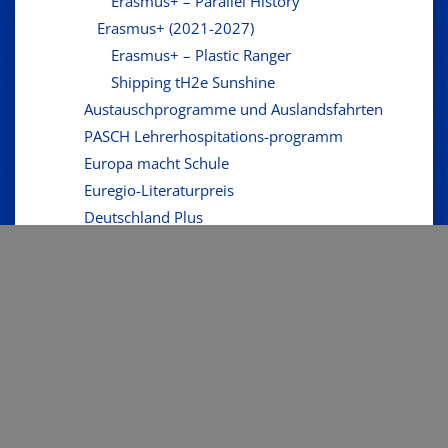
Erasmus+ – Parallel History
Erasmus+ (2021-2027)
Erasmus+ – Plastic Ranger
Shipping tH2e Sunshine
Austauschprogramme und Auslandsfahrten
PASCH Lehrerhospitations-programm
Europa macht Schule
Euregio-Literaturpreis
Deutschland Plus
Internationale Praktika
DELF
Europatag
Lernecke Europa
Euregio
Digitale Schule
Nationalpark-Schule
Bilingualer Unterricht