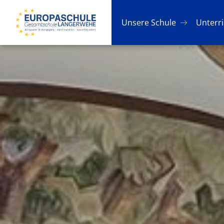
Un­se­re Schu­le
Un­ter­r