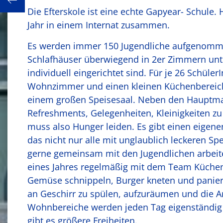
24 Stunden Paris – 55 Schüler*innen und gefühlt 55.000 Schritte
Die Efterskole ist eine echte Gapyear- Schule. 
Jahr in einem Internat zusammen.
Es werden immer 150 Jugendliche aufgenomme
Schlafhäuser überwiegend in 2er Zimmern unt
individuell eingerichtet sind. Für je 26 Schüle
Wohnzimmer und einen kleinen Küchenbereic
einem großen Speisesaal. Neben den Hauptmah
Refreshments, Gelegenheiten, Kleinigkeiten z
muss also Hunger leiden. Es gibt einen eige
das nicht nur alle mit unglaublich leckeren S
gerne gemeinsam mit den Jugendlichen arbeite
eines Jahres regelmäßig mit dem Team Küchend
Gemüse schnippeln, Burger kneten und panie
an Geschirr zu spülen, aufzuräumen und die Ar
Wohnbereiche werden jeden Tag eigenständig
gibt es größere Freiheiten.