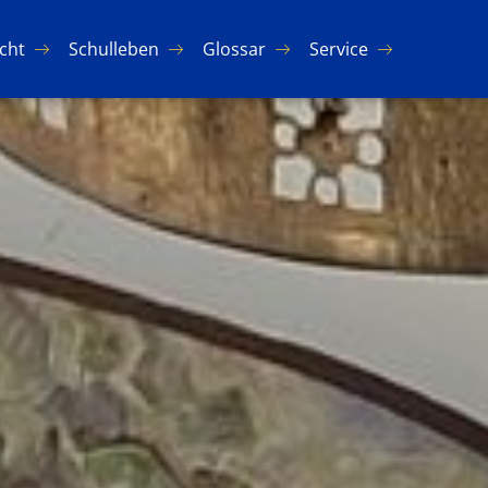
icht
Schul­le­ben
Glos­sar
Ser­vice