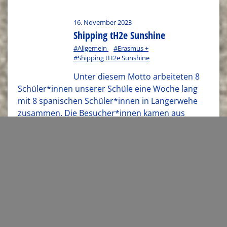
16. November 2023
Shipping tH2e Sunshine
#Allgemein
#Erasmus +
#Shipping tH2e Sunshine
Unter diesem Motto arbeiteten 8
Schüler*innen unserer Schüle eine Woche lang
mit 8 spanischen Schüler*innen in Langerwehe
zusammen. Die Besucher*innen kamen aus
Lodosa. Das liegt in Navarra, einer Region im
. . .
1
2
3
4
5
6
7
8
9
10
11
12
13
»