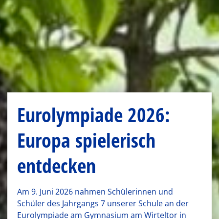
Eurolympiade 2026:
Europa spielerisch
entdecken
Am 9. Juni 2026 nahmen Schülerinnen und
Schüler des Jahrgangs 7 unserer Schule an der
Eurolympiade am Gymnasium am Wirteltor in