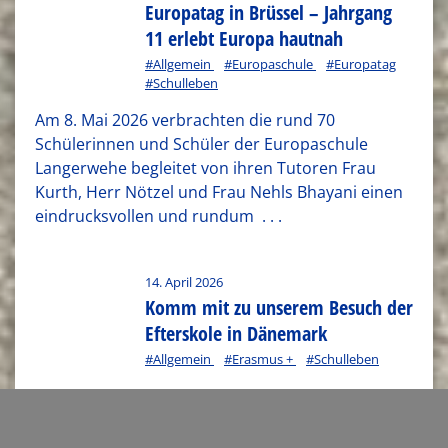
Europatag in Brüssel – Jahrgang
11 erlebt Europa hautnah
#Allgemein
#Europaschule
#Europatag
#Schulleben
Am 8. Mai 2026 verbrachten die rund 70
Schülerinnen und Schüler der Europaschule
Langerwehe begleitet von ihren Tutoren Frau
Kurth, Herr Nötzel und Frau Nehls Bhayani einen
eindrucksvollen und rundum
. . .
14. April 2026
Komm mit zu unserem Besuch der
Efterskole in Dänemark
#Allgemein
#Erasmus +
#Schulleben
Vom 22.02. bis zum 28.02.2026 waren wir in der
Efterskole in Ryslinge zu Gast und durften in ein
besonderes dänisches Schulmodell eintauchen.