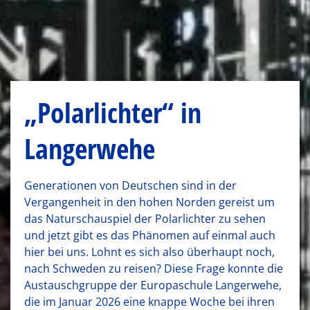
„Polarlichter“ in
Langerwehe
Generationen von Deutschen sind in der
Vergangenheit in den hohen Norden gereist um
das Naturschauspiel der Polarlichter zu sehen
und jetzt gibt es das Phänomen auf einmal auch
hier bei uns. Lohnt es sich also überhaupt noch,
nach Schweden zu reisen? Diese Frage konnte die
Austauschgruppe der Europaschule Langerwehe,
die im Januar 2026 eine knappe Woche bei ihren