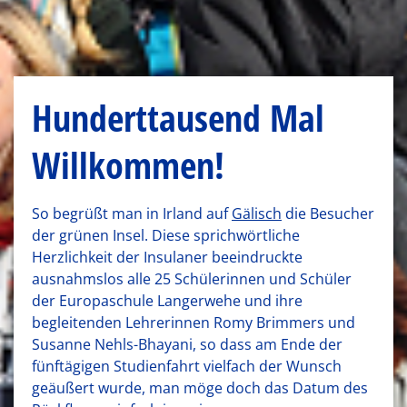
Hunderttausend Mal
Willkommen!
So begrüßt man in Irland auf
Gälisch
die Besucher
der grünen Insel. Diese sprichwörtliche
Herzlichkeit der Insulaner beeindruckte
ausnahmslos alle 25 Schülerinnen und Schüler
der Europaschule Langerwehe und ihre
begleitenden Lehrerinnen Romy Brimmers und
Susanne Nehls-Bhayani, so dass am Ende der
fünftägigen Studienfahrt vielfach der Wunsch
geäußert wurde, man möge doch das Datum des