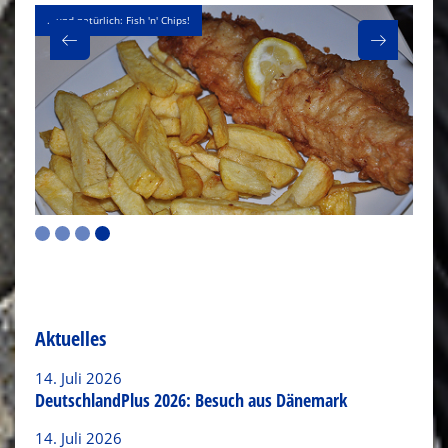
...und natürlich: Fish 'n' Chips!
Die 
Aktuelles
14. Juli 2026
DeutschlandPlus 2026: Besuch aus Dänemark
14. Juli 2026