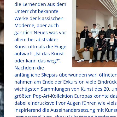
die Lernenden aus dem
Unterricht bekannte
Werke der klassischen
Moderne, aber auch
gänzlich Neues was vor
allem bei abstrakter
Kunst oftmals die Frage
aufwarf: „Ist das Kunst
oder kann das weg?“.
Nachdem die
anfängliche Skepsis überwunden war, öffneten
nahmen am Ende der Exkursion viele Eindrücke
wichtig­sten Samm­lun­gen von Kunst des 20. un
größten Pop-Art-Kollek­tion Eu­ro­pas konnte
dabei eindrucksvoll vor Augen führen wie viels
inspirierend die Auseinandersetzung mit Kunst 