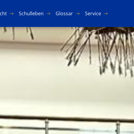
icht
Schul­le­ben
Glos­sar
Ser­vice