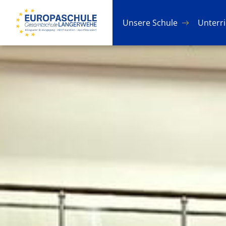
Un­se­re Schu­le
Un­ter­r