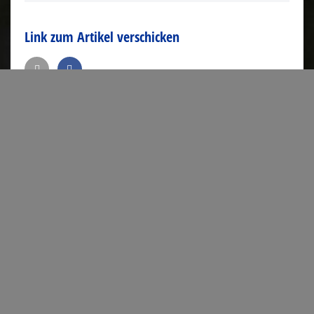
Link zum Artikel verschicken
Kontakt
Josef-Schwarz-Straße 16
52379 Langerwehe
Tel.: 02423-94140
Fax: 02423-7688
189390@schule.nrw.de
Startseite
/
Allgemein
/
Erfolgreicher Erwerb von drei DELF-
Diplomen A1 im Januar 2022