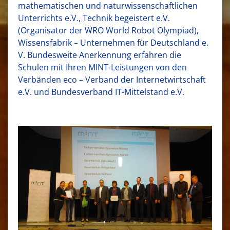
mathematischen und naturwissenschaftlichen
Unterrichts e.V., Technik begeistert e.V.
(Organisator der WRO World Robot Olympiad),
Wissensfabrik – Unternehmen für Deutschland e.
V. Bundesweite Anerkennung erfahren die
Schulen mit Ihren MINT-Leistungen von den
Verbänden eco – Verband der Internetwirtschaft
e.V. und Bundesverband IT-Mittelstand e.V.