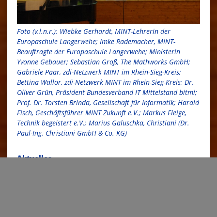
Foto (v.l.n.r.): Wiebke Gerhardt, MINT-Lehrerin der
Europaschule Langerwehe; Imke Rademacher, MINT-
Beauftragte der Europaschule Langerwehe; Ministerin
Yvonne Gebauer; Sebastian Groß, The Mathworks GmbH;
Gabriele Paar, zdi-Netzwerk MINT im Rhein-Sieg-Kreis;
Bettina Wallor, zdi-Netzwerk MINT im Rhein-Sieg-Kreis; Dr.
Oliver Grün, Präsident Bundesverband IT Mittelstand bitmi;
Prof. Dr. Torsten Brinda, Gesellschaft für Informatik; Harald
Fisch, Geschäftsführer MINT Zukunft e.V.; Markus Fleige,
Technik begeistert e.V.; Marius Galuschka, Christiani (Dr.
Paul-Ing. Christiani GmbH & Co. KG)
Aktuelles
14. Juli 2026
DeutschlandPlus 2026: Besuch aus Dänemark
14. Juli 2026