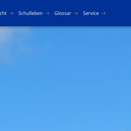
icht
Schul­le­ben
Glos­sar
Ser­vice