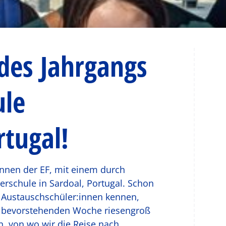
des Jahrgangs
ule
tugal!
innen der EF, mit einem durch
rschule in Sardoal, Portugal. Schon
e Austauschschüler:innen kennen,
r bevorstehenden Woche riesengroß
n, von wo wir die Reise nach