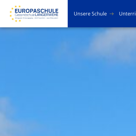
Un­se­re Schu­le
Un­ter­r