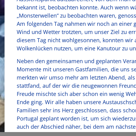
bekannt ist, beobachten konnte. Auch wenn w
„Monsterwellen“ zu beobachten waren, genosse
Am folgenden Tag nahmen wir noch an einer g
Wind und Wetter trotzten, um unser Ziel zu er
diesem Tag nicht wohlgesonnen, konnten wir
Wolkenlücken nutzen, um eine Kanutour zu u
Neben den gemeinsamen und geplanten Verans
Momente mit unseren Gastfamilien, die uns 
merkten wir umso mehr am letzten Abend, als e
stattfand, auf der wir die neugewonnen Freunds
Freude mischte sich aber schon ein wenig Weh
Ende ging. Wir alle haben unsere Austauschsc
Familien sehr ins Herz geschlossen, dass scho
Portugal geplant worden ist, um sich wiederz
auch der Abschied näher, bei dem am nächsten
war klar – wir kommen wieder!