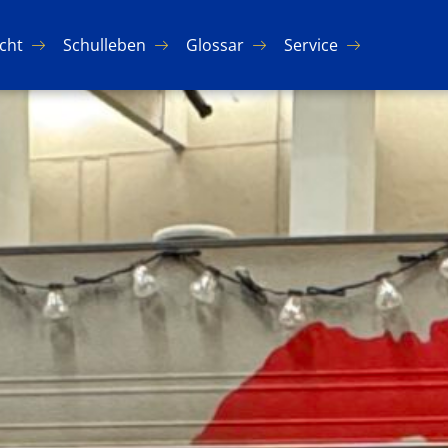
icht
Schul­le­ben
Glos­sar
Ser­vice