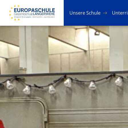
Un­se­re Schu­le
Un­ter­r