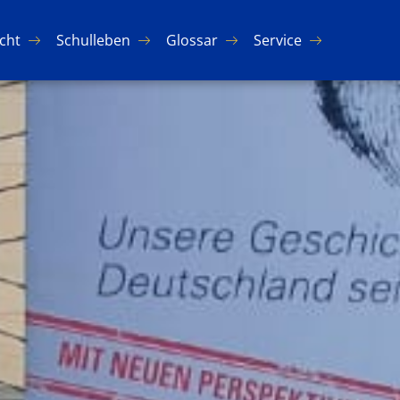
icht
Schul­le­ben
Glos­sar
Ser­vice