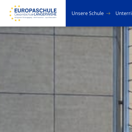
Un­se­re Schu­le
Un­ter­r