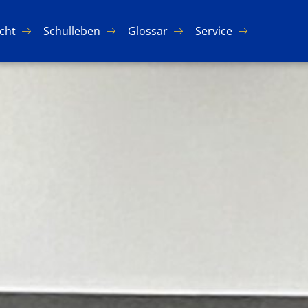
icht
Schul­le­ben
Glos­sar
Ser­vice