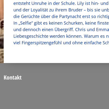
entsteht Unruhe in der Schule. Lily ist hin- un
und der Loyalität zu ihrem Bruder – bis sie un
die Gerüchte über die Partynacht erst so richti
In „Selfie“ gibt es keinen Schurken, keine finst
und dennoch einen Übergriff. Chris und Emma
Liebesgeschichte werden können. Warum es nic
viel Fingerspitzengefühl und ohne einfache S
Kontakt
Josef-Schwarz-Straße 16
52379 Langerwehe
Tel.: 02423-94140
Fax: 02423-7688
189390@schule.nrw.de