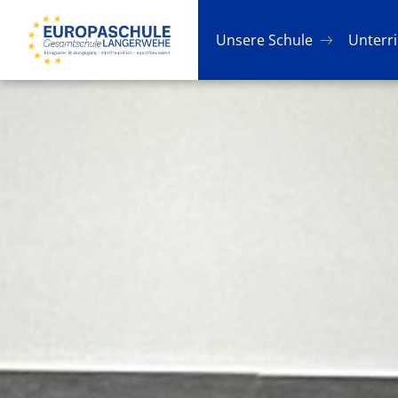
Un­se­re Schu­le
Un­ter­r