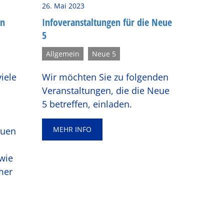
26. Mai 2023
en
In­fo­ver­an­stal­tun­gen für die Neue
5
Allgemein
Neue 5
iele
Wir möchten Sie zu folgenden
Veranstaltungen, die die Neue
5 betreffen, einladen.
MEHR INFO
euen
wie
mer