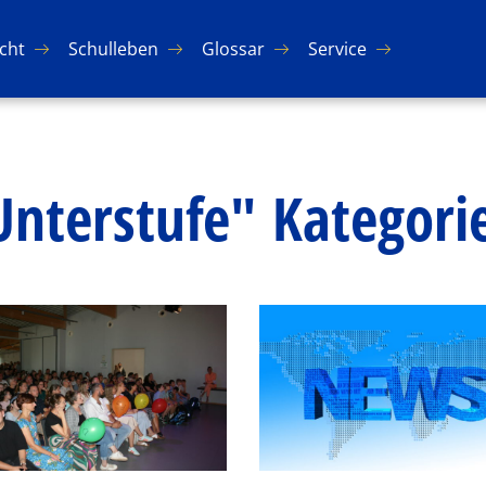
icht
Schul­le­ben
Glos­sar
Ser­vice
"Unterstufe" Kategori