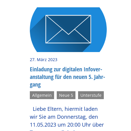
27. März 2023
Ein­la­dung zur di­gi­ta­len In­fo­ver­
an­stal­tung für den neuen 5. Jahr­
gang
Allgemein
Neue 5
Unterstufe
Liebe Eltern, hiermit laden
wir Sie am Donnerstag, den
11.05.2023 um 20:00 Uhr über