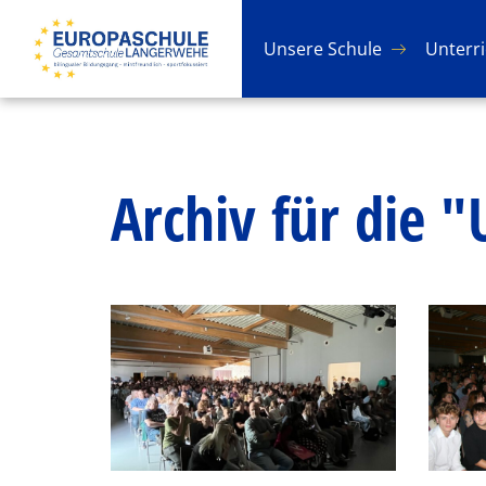
Un­se­re Schu­le
Un­ter­r
Archiv für die 