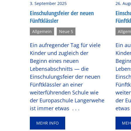
3. September 2025
26. Aug
Ein­schu­lungs­fei­er der neuen
Ein­sch
Fünft­kläss­ler
Fünft­kl
Allgemein
Neue 5
Allgem
Ein aufregender Tag für viele
Ein au
Kinder und zugleich der
Kinder
Beginn eines neuen
Begin
Lebensabschnitts — die
Leben
Einschulungsfeier der neuen
Einsc
Fünftklässler an einer
Fünftk
weiterführenden Schule wie
weite
der Europaschule Langerwehe
der E
ist immer etwas
. . .
etwas
MEHR INFO
MEH