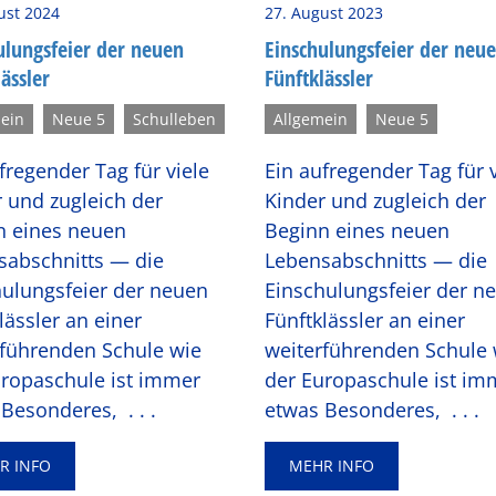
ust 2024
27. August 2023
u­lungs­fei­er der neuen
Ein­schu­lungs­fei­er der neu
äss­ler
Fünft­kläss­ler
ein
Neue 5
Schulleben
Allgemein
Neue 5
fregender Tag für viele
Ein aufregender Tag für v
 und zugleich der
Kinder und zugleich der
n eines neuen
Beginn eines neuen
sabschnitts — die
Lebensabschnitts — die
hulungsfeier der neuen
Einschulungsfeier der n
lässler an einer
Fünftklässler an einer
rführenden Schule wie
weiterführenden Schule 
uropaschule ist immer
der Europaschule ist im
 Besonderes,
. . .
etwas Besonderes,
. . .
R INFO
MEHR INFO