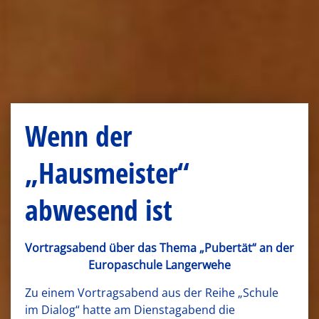
Wenn der
„Hausmeister“
abwesend ist
Vortragsabend über das Thema „Pubertät“ an der
Europaschule Langerwehe
Zu einem Vortragsabend aus der Reihe „Schule
im Dialog“ hatte am Dienstagabend die