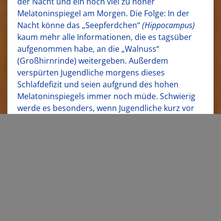
der Nacht und ein noch viel zu hoher
Melatoninspiegel am Morgen. Die Folge: In der
Nacht könne das „Seepferdchen“
(Hippocampus)
kaum mehr alle Informationen, die es tagsüber
aufgenommen habe, an die „Walnuss“
(Großhirnrinde) weitergeben. Außerdem
verspürten Jugendliche morgens dieses
Schlafdefizit und seien aufgrund des hohen
Melatoninspiegels immer noch müde. Schwierig
werde es besonders, wenn Jugendliche kurz vor
dem Schlafengehen noch mit dem Handy oder
Computer „daddelten“. Die „Blaustrahlung“ dieser
Geräte werde von Experten als sogenannte
„Blaudusche“ bezeichnet. Die Folge: das müde
machende Melatonin werde über den Blaulicht-
Impuls zerstört und die Jugendlichen blieben
noch länger auf. Ein wahrer Teufelskreis. Hier
würden nur klare Regeln helfen, Vorgaben und
gemeinsame Absprachen.