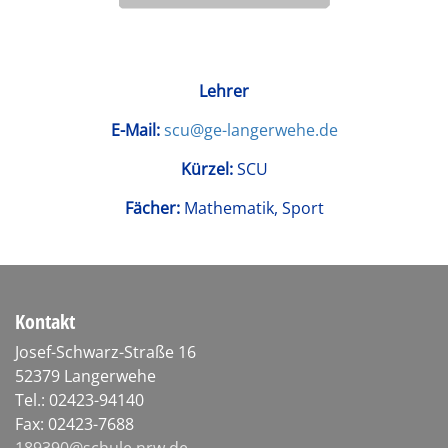
Lehrer
E-Mail:
scu@ge-langerwehe.de
Kürzel:
SCU
Fächer:
Mathematik, Sport
Kontakt
Josef-Schwarz-Straße 16
52379 Langerwehe
Tel.: 02423-94140
Fax: 02423-7688