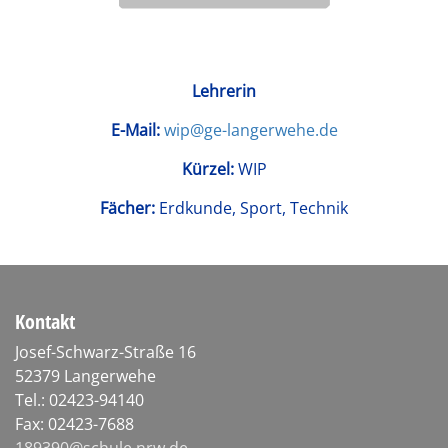
Lehrerin
E-Mail:
wip@ge-langerwehe.de
Kürzel:
WIP
Fächer:
Erdkunde, Sport, Technik
Kontakt
Josef-Schwarz-Straße 16
52379 Langerwehe
Tel.: 02423-94140
Fax: 02423-7688