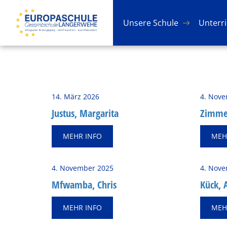
Un­se­re Schu­le
Un­ter­r
14. März 2026
4. Nove
Jus­tus, Mar­ga­ri­ta
Zim­me
MEHR INFO
MEH
4. November 2025
4. Nove
Mfwam­ba, Chris
Kück, 
MEHR INFO
MEH