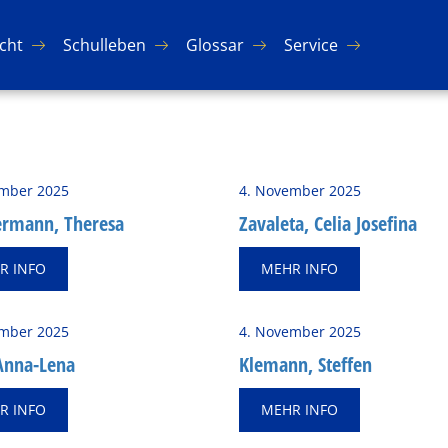
icht
Schul­le­ben
Glos­sar
Ser­vice
mber 2025
4. November 2025
r­mann, The­re­sa
Za­va­le­ta, Celia Jo­se­fi­na
R INFO
MEHR INFO
mber 2025
4. November 2025
Anna-Lena
Kle­mann, Stef­fen
R INFO
MEHR INFO