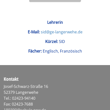
Lehrerin
E-Mail:
sid@ge-langerwehe.de
Kürzel:
SID
Fächer:
Englisch, Französisch
Kontakt
Josef-Schwarz-Straße 16
52379 Langerwehe
Tel.: 02423-94140
Fax: 02423-7688