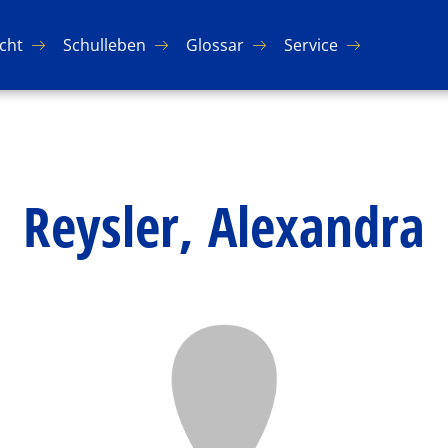
icht
Schul­le­ben
Glos­sar
Ser­vice
Reysler, Alexandra