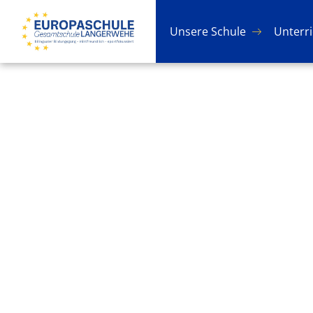
Un­se­re Schu­le
Un­ter­r