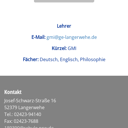
Lehrer
E-Mail:
gmi@ge-langerwehe.de
Kürzel:
GMI
Fächer:
Deutsch, Englisch, Philosophie
Kontakt
Josef-Schwarz-Straße 16
52379 Langerwehe
Tel.: 02423-94140
Fax: 02423-7688