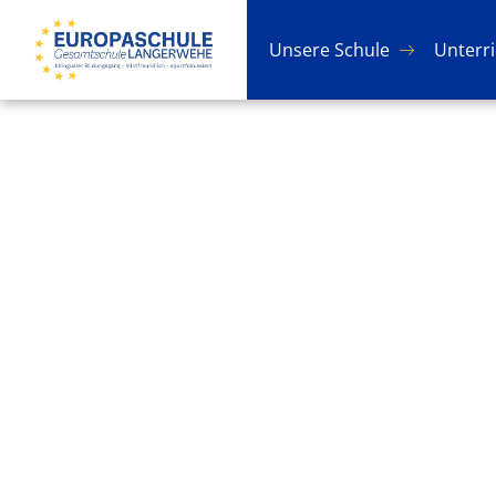
Un­se­re Schu­le
Un­ter­r