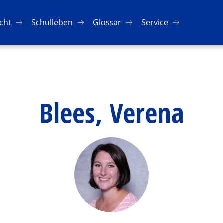
icht
Schul­le­ben
Glos­sar
Ser­vice
Blees, Verena