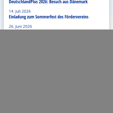
DeutschlandPlus 2026: Besuch aus Dänemark
14. Juli 2026
Einladung zum Sommerfest des Fördervereins
26. Juni 2026
„Abend der Talente“ an der Europaschule Langerwehe
18. Juni 2026
Eurolympiade 2026: Europa spielerisch entdecken
4. Juni 2026
Deutsch-Französischer Austausch bei „La canicule“ 😎
Link zum Artikel verschicken