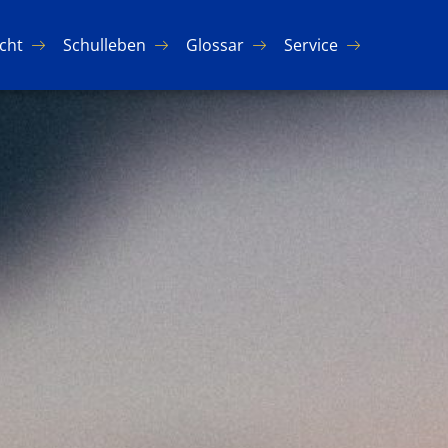
icht
Schul­le­ben
Glos­sar
Ser­vice