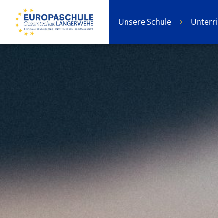
Un­se­re Schu­le
Un­ter­r